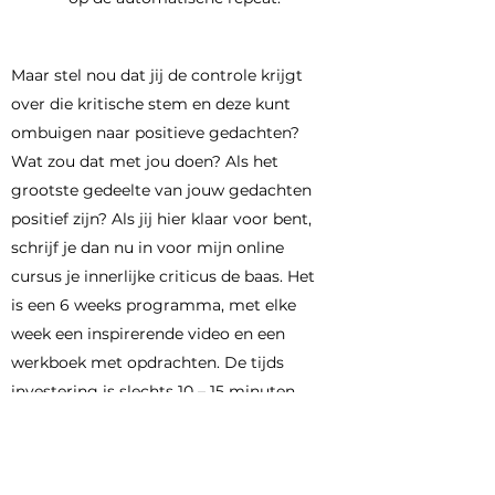
Maar stel nou dat jij de controle krijgt
over die kritische stem en deze kunt
ombuigen naar positieve gedachten?
Wat zou dat met jou doen? Als het
grootste gedeelte van jouw gedachten
positief zijn? Als jij hier klaar voor bent,
schrijf je dan nu in voor mijn online
cursus je innerlijke criticus de baas. Het
is een 6 weeks programma, met elke
week een inspirerende video en een
werkboek met opdrachten. De tijds
investering is slechts 10 – 15 minuten
per dag, maar de impact op jouw leven
is veel groter. Voor een eenmalige
investering van EUR 88,- heb jij